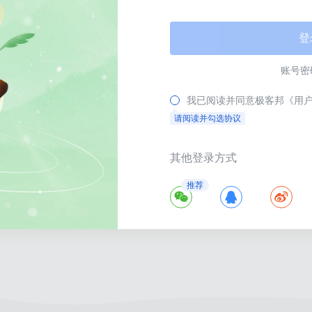
登
账号密
我已阅读并同意极客邦
《用
请阅读并勾选协议


