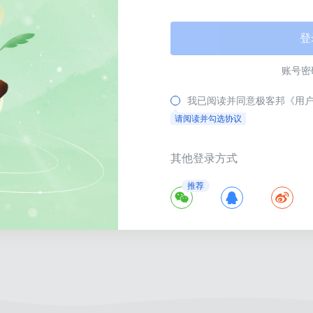
登
账号密
我已阅读并同意极客邦
《用
请阅读并勾选协议


